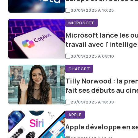
30/09/2025 À 10:25
MICROSOFT
Microsoft lance les ou
travail avec l'intellige
30/09/2025 À 08:10
CHATGPT
Tilly Norwood : la pre
fait ses débuts au ci
29/09/2025 À 18:03
APPLE
Apple développe en s