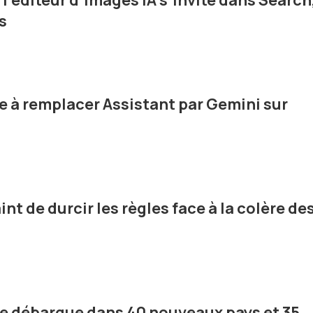
l'éditeur d'images IA s'invite dans Search
s
 à remplacer Assistant par Gemini sur
nt de durcir les règles face à la colère de
e débarque dans 40 nouveaux pays et 35