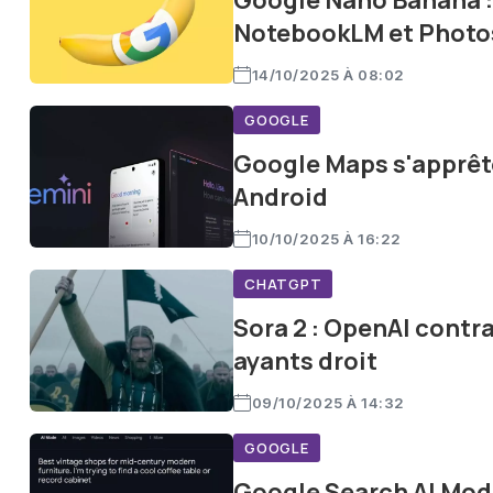
Google Nano Banana : 
NotebookLM et Photo
14/10/2025 À 08:02
GOOGLE
Google Maps s'apprête
Android
10/10/2025 À 16:22
CHATGPT
Sora 2 : OpenAI contrai
ayants droit
09/10/2025 À 14:32
GOOGLE
Google Search AI Mod