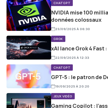
CHATGPT
NVIDIA mise 100 milli
données colossaux
23/09/2025 À 06:30
GROK
xAI lance Grok 4 Fast :
22/09/2025 À 12:33
CHATGPT
GPT-5 : le patron de 
19/09/2025 À 20:20
JEUX VIDÉO
Gaming Copilot : l’ass