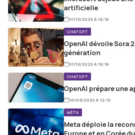
artificielle
01/10/2025 À 18:18
CHATGPT
OpenAI dévoile Sora 2
génération
01/10/2025 À 16:16
CHATGPT
OpenAI prépare une ap
30/09/2025 À 12:12
MÊTA
Meta déploie la reco
Europe et en Corée d