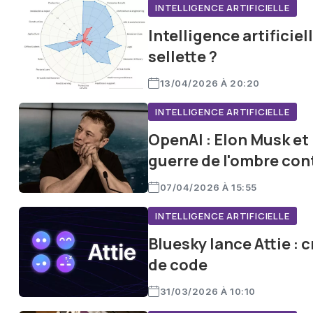
efficace de rester informés sans se perdre dans un oc
INTELLIGENCE ARTIFICIELLE
X, Grok se positionne non seulement comme un outil p
Intelligence artificiel
comme une solution potentiellement influente pour les e
sellette ?
communications.
13/04/2026 À 20:20
INTELLIGENCE ARTIFICIELLE
OpenAI : Elon Musk e
guerre de l'ombre co
07/04/2026 À 15:55
INTELLIGENCE ARTIFICIELLE
Bluesky lance Attie : 
de code
31/03/2026 À 10:10