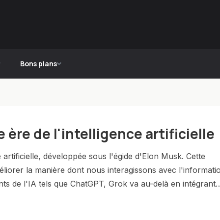
Bons plans
 ère de l'intelligence artificielle
 artificielle, développée sous l'égide d'Elon Musk. Cette
iorer la manière dont nous interagissons avec l'informati
nts de l'IA tels que ChatGPT, Grok va au-delà en intégrant
 données. Cette IA est capable de filtrer et de résumer les
 comme X.com, offrant ainsi aux utilisateurs une manière plu