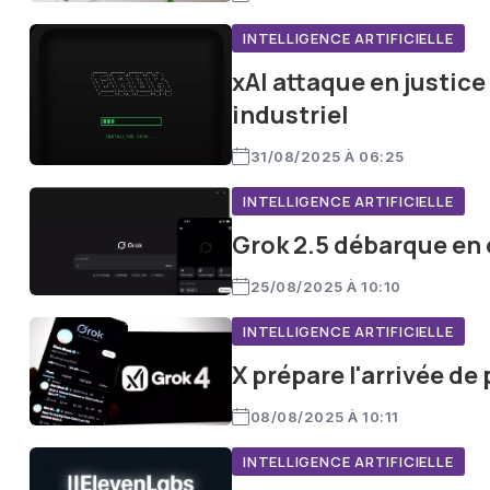
INTELLIGENCE ARTIFICIELLE
xAI attaque en justic
industriel
31/08/2025 À 06:25
INTELLIGENCE ARTIFICIELLE
Grok 2.5 débarque en o
25/08/2025 À 10:10
INTELLIGENCE ARTIFICIELLE
X prépare l'arrivée de
08/08/2025 À 10:11
INTELLIGENCE ARTIFICIELLE