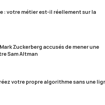
éan de données. Avec son intégration dans l'offre Premium
ratique pour les consommateurs d'informations, mais aussi
le : votre métier est-il réellement sur la
ntreprises qui cherchent à optimiser la gestion de leurs
t Mark Zuckerberg accusés de mener une
ntre Sam Altman
créez votre propre algorithme sans une lig