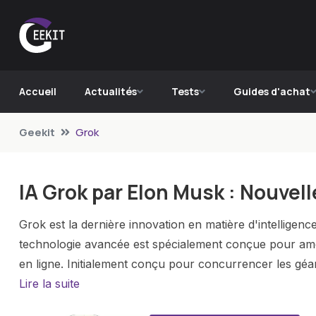
Accueil
Actualités
Tests
Guides d'achat
Geekit
Grok
IA Grok par Elon Musk : Nouvelle
Grok est la dernière innovation en matière d'intelligence
technologie avancée est spécialement conçue pour amél
en ligne. Initialement conçu pour concurrencer les géa
des fonctionnalités uniques de synthèse et d'analyse de
Lire la suite
actualités et les fils de discussion sur des plateformes