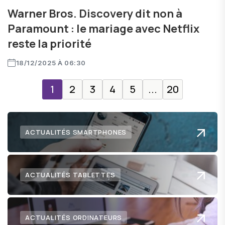
Warner Bros. Discovery dit non à
Paramount : le mariage avec Netflix
reste la priorité
18/12/2025 À 06:30
1
2
3
4
5
...
20
ACTUALITÉS SMARTPHONES
ACTUALITÉS TABLETTES
ACTUALITÉS ORDINATEURS