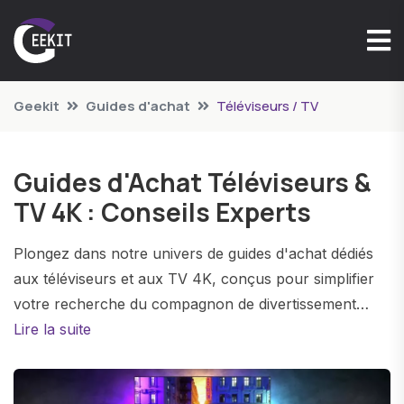
Geekit
Guides d'achat
Téléviseurs / TV
Guides d'Achat Téléviseurs &
TV 4K : Conseils Experts
Plongez dans notre univers de guides d'achat dédiés
aux téléviseurs et aux TV 4K, conçus pour simplifier
votre recherche du compagnon de divertissement
idéal. Nos experts ont minutieusement créé des guides
Lire la suite
informatifs, des conseils pratiques et des
comparaisons détaillées pour vous aider à prendre des