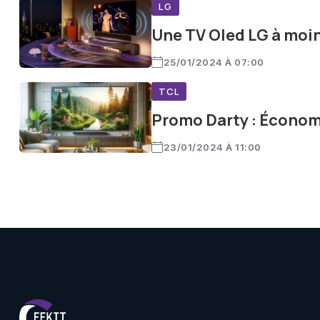
LG
Une TV Oled LG à moin
25/01/2024 À 07:00
TCL
Promo Darty : Économi
23/01/2024 À 11:00