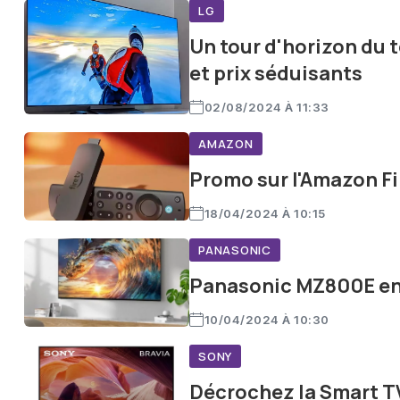
LG
Un tour d'horizon du 
et prix séduisants
02/08/2024 À 11:33
AMAZON
Promo sur l'Amazon Fire
18/04/2024 À 10:15
PANASONIC
Panasonic MZ800E en p
10/04/2024 À 10:30
SONY
Décrochez la Smart T