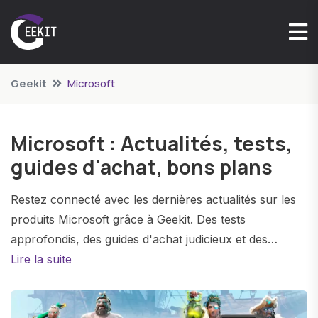
Geekit
Microsoft
Microsoft : Actualités, tests,
guides d'achat, bons plans
Restez connecté avec les dernières actualités sur les
produits Microsoft grâce à Geekit. Des tests
approfondis, des guides d'achat judicieux et des
informations captivantes vous aident à choisir le
Lire la suite
produit Microsoft parfait, que ce soit un ordinateur,
une tablette ou un accessoire.