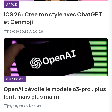
APPLE
iOS 26 : Crée ton style avec ChatGPT
et Genmoji
12/06/2025 À 20:20
CHATGPT
OpenAI dévoile le modèle o3-pro : plus
lent, mais plus malin
11/06/2025 À 14:41