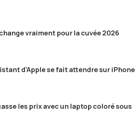
its Apple ?
ée et la sécurité. Les appareils Apple intègrent plusieurs
 données, Face ID et Touch ID. Apple propose également de
r l'accès aux données personnelles.
i change vraiment pour la cuvée 2026
sistant d'Apple se fait attendre sur iPhone
asse les prix avec un laptop coloré sous