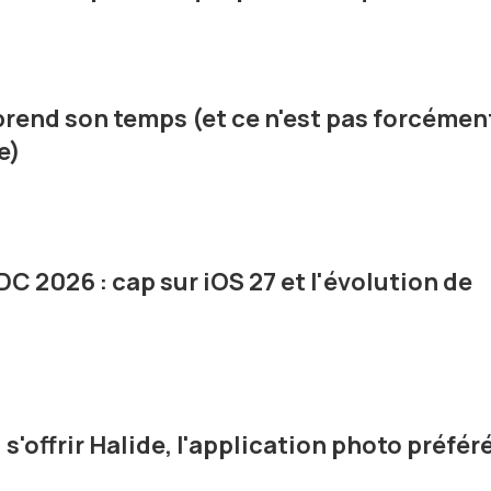
 Apple pour ses iPhone et iPod touch. Il permet de gérer
 prend son temps (et ce n'est pas forcémen
es de communication.
e)
nement ?
onnementales, incluant l'utilisation de matériaux recyclés d
 l'objectif d'atteindre 100% d'énergie renouvelable pour to
 2026 : cap sur iOS 27 et l'évolution de
te-monnaie numérique qui permet aux utilisateurs d'effectu
nctionne avec la plupart des terminaux de paiement sans
 s'offrir Halide, l'application photo préfér