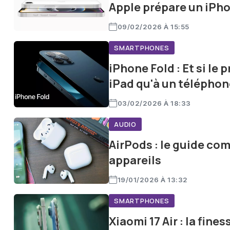
Apple prépare un iPho
09/02/2026 À 15:55
SMARTPHONES
iPhone Fold : Et si le
iPad qu'à un téléphon
03/02/2026 À 18:33
AUDIO
AirPods : le guide com
appareils
19/01/2026 À 13:32
SMARTPHONES
Xiaomi 17 Air : la fine