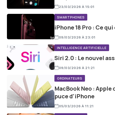
Comment puis-je protéger ma vie privée avec les produ
23/03/2026 À 15:01
Apple met un fort accent sur la protection de la vie priv
fonctionnalités de sécurité, comme le chiffrement des
SMARTPHONES
réglages de confidentialité personnalisables pour gére
iPhone 18 Pro : Ce qu
09/03/2026 À 23:01
INTELLIGENCE ARTIFICIELLE
Siri 2.0 : Le nouvel as
09/03/2026 À 21:21
ORDINATEURS
MacBook Neo : Apple c
puce d'iPhone
05/03/2026 À 11:21