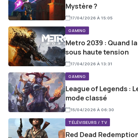
Mystère ?
17/04/2026 À 15:05
GAMING
Metro 2039 : Quand la 
sous haute tension
17/04/2026 À 13:31
GAMING
League of Legends : L
mode classé
15/04/2026 À 06:30
TÉLÉVISEURS / TV
Red Dead Redemption :