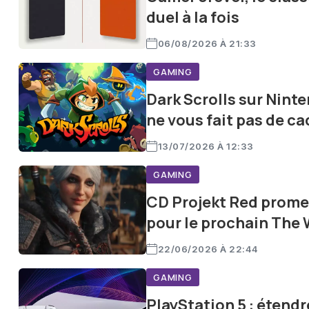
duel à la fois
06/08/2026 À 21:33
GAMING
Dark Scrolls sur Ninte
ne vous fait pas de c
13/07/2026 À 12:33
GAMING
CD Projekt Red promet
pour le prochain The 
22/06/2026 À 22:44
GAMING
PlayStation 5 : étend