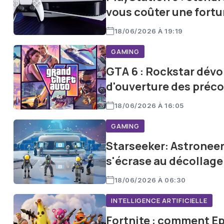
vous coûter une fort
18/06/2026 À 19:19
GAMING
GTA 6 : Rockstar dévoil
d'ouverture des pré
18/06/2026 À 16:05
GAMING
Starseeker: Astroneer
s'écrase au décollage
18/06/2026 À 06:30
INTELLIGENCE ARTIFICIELLE
Fortnite : comment Epi