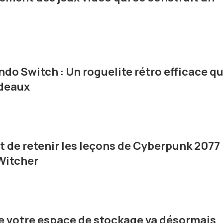
ndo Switch : Un roguelite rétro efficace qu
adeaux
 de retenir les leçons de Cyberpunk 2077
Witcher
re votre espace de stockage va désormais