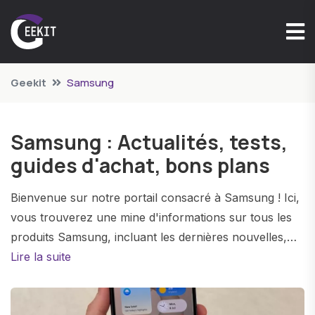
Geekit
Samsung
Samsung : Actualités, tests,
guides d'achat, bons plans
Bienvenue sur notre portail consacré à Samsung ! Ici,
vous trouverez une mine d'informations sur tous les
produits Samsung, incluant les dernières nouvelles,
des analyses détaillées de produits, des guides d'achat
Lire la suite
intelligents, et des offres exclusives pour optimiser vos
achats.