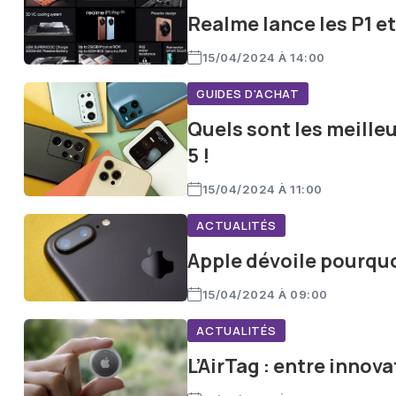
Realme lance les P1 e
15/04/2024 À 14:00
GUIDES D'ACHAT
Quels sont les meille
5 !
15/04/2024 À 11:00
ACTUALITÉS
Apple dévoile pourquo
15/04/2024 À 09:00
ACTUALITÉS
L’AirTag : entre innova