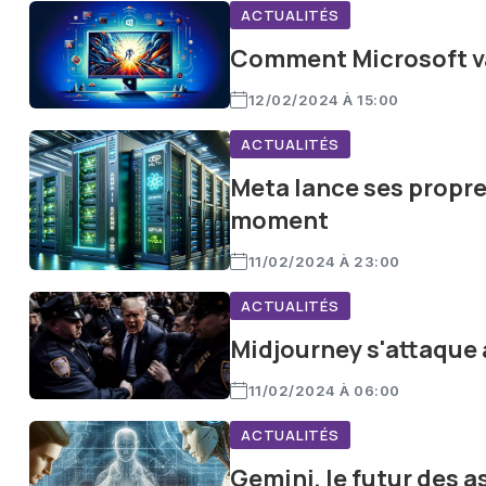
ACTUALITÉS
Comment Microsoft va 
12/02/2024 À 15:00
ACTUALITÉS
Meta lance ses propres
moment
11/02/2024 À 23:00
ACTUALITÉS
Midjourney s'attaque 
11/02/2024 À 06:00
ACTUALITÉS
Gemini, le futur des 