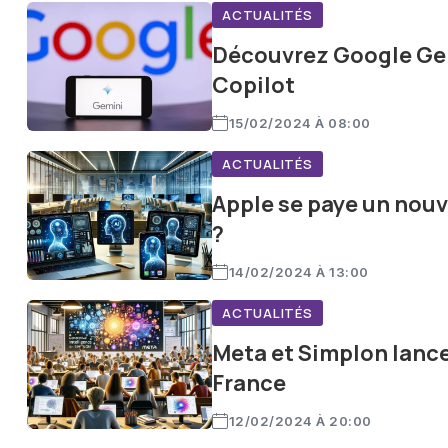
ACTUALITÉS
Découvrez Google Gem
Copilot
15/02/2024 À 08:00
ACTUALITÉS
Apple se paye un nouv
?
14/02/2024 À 13:00
ACTUALITÉS
Meta et Simplon lancen
France
12/02/2024 À 20:00