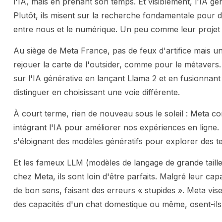
l'IA, mais en prenant son temps. Et visiblement, l'IA gén
Plutôt, ils misent sur la recherche fondamentale pour 
entre nous et le numérique. Un peu comme leur projet
Au siège de Meta France, pas de feux d'artifice mais une
rejouer la carte de l'outsider, comme pour le métavers
sur l'IA générative en lançant Llama 2 et en fusionnan
distinguer en choisissant une voie différente.
À court terme, rien de nouveau sous le soleil : Meta co
intégrant l'IA pour améliorer nos expériences en ligne.
s'éloignant des modèles génératifs pour explorer des 
Et les fameux LLM (modèles de langage de grande taille
chez Meta, ils sont loin d'être parfaits. Malgré leur ca
de bon sens, faisant des erreurs « stupides ». Meta vis
des capacités d'un chat domestique ou même, osent-ils 