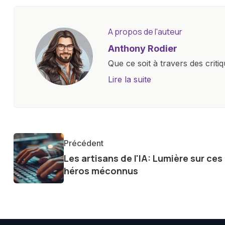
A propos de l'auteur
Anthony Rodier
Que ce soit à travers des criti
approfondies, je m'efforce de 
Lire la suite
les concepts complexes et en 
innovations. Mon travail consi
la technologie sur notre vie qu
qu'elle offre pour l'avenir.
Précédent
Les artisans de l'IA: Lumière sur ces
héros méconnus