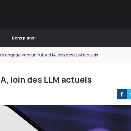
Bons plans
 s'engage vers un futur d'IA, loin des LLM actuels
IA, loin des LLM actuels