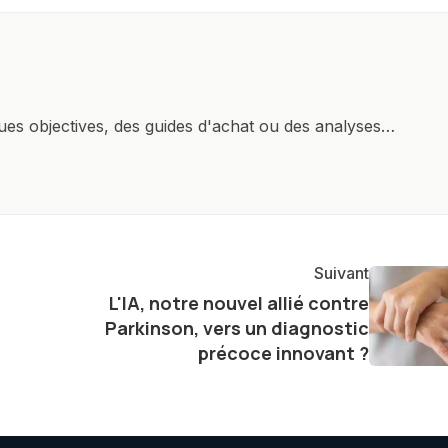
ques objectives, des guides d'achat ou des analyses
rendre la technologie accessible à tous, en démystifiant
mettant en lumière les aspects pratiques de ces
ste également à partager des réflexions sur l'impact de
otidienne et à explorer les possibilités fascinantes
Suivant
L'IA, notre nouvel allié contre
Parkinson, vers un diagnostic
précoce innovant ?