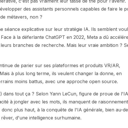
érative, c'est pas vraiment leur tasse de thé pour l'avenir.
développer des assistants personnels capables de faire le p
 de métavers, non ?
 séance explicative sur leur stratégie IA. Ils semblent voul
. Face à la déferlante ChatGPT en 2022, Meta a dû accélér
t leurs branches de recherche. Mais leur vraie ambition ? S
ntinue de parier sur ses plateformes et produits VR/AR,
 Mais à plus long terme, ils veulent changer la donne, en
terrains moins battus, avec une approche open source.
) dans tout ça ? Selon Yann LeCun, figure de proue de l'I
pacité à jongler avec les mots, ils manquent de raisonnement
e donc plus haut, à la conquête de l'IA générale, bien au-de
rêver, d'une intelligence surhumaine.