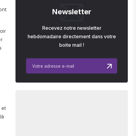
ont
Newsletter
Recevez notre newsletter
oir
hebdomadaire directement dans votre
er
boite mail !
e
A
 et
là