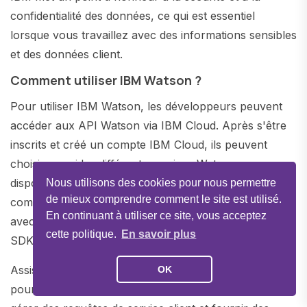
confidentialité des données, ce qui est essentiel
lorsque vous travaillez avec des informations sensibles
et des données client.
Comment utiliser IBM Watson ?
Pour utiliser IBM Watson, les développeurs peuvent
accéder aux API Watson via IBM Cloud. Après s'être
inscrits et créé un compte IBM Cloud, ils peuvent
choisir parmi les différents services Watson
disponibles, configurer leurs instances de service, et
Nous utilisons des cookies pour nous permettre
de mieux comprendre comment le site est utilisé.
commencer à intégrer l'IA dans leurs applications
En continuant à utiliser ce site, vous acceptez
avec le support de la documentation détaillée et des
cette politique.
En savoir plus
SDK fournis par IBM.
Assistants virtuels : Les entreprises utilisent Watson
OK
pour créer des chatbots sophistiqués qui peuvent