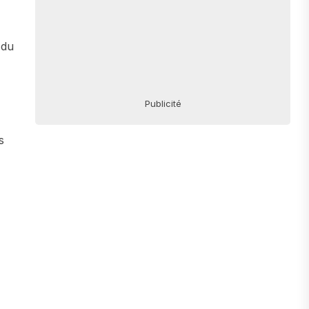
 du
Publicité
s