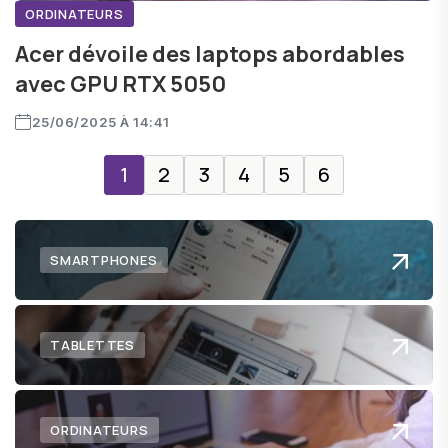
ORDINATEURS
Acer dévoile des laptops abordables
avec GPU RTX 5050
25/06/2025 À 14:41
1
2
3
4
5
6
SMARTPHONES
TABLETTES
ORDINATEURS