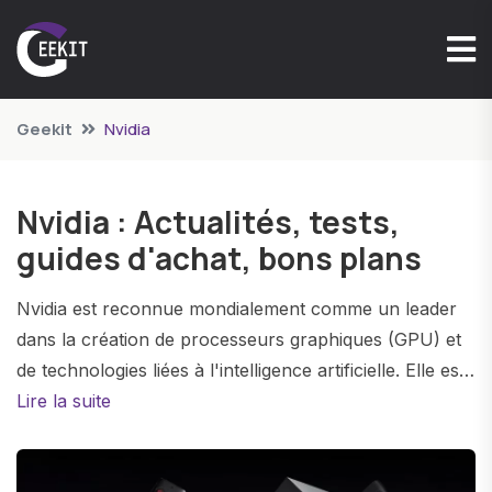
Geekit
Nvidia
Nvidia : Actualités, tests,
guides d'achat, bons plans
Nvidia est reconnue mondialement comme un leader
dans la création de processeurs graphiques (GPU) et
de technologies liées à l'intelligence artificielle. Elle est
particulièrement célèbre pour sa série GeForce de
Lire la suite
cartes graphiques, qui a révolutionné l'expérience de
jeu sur PC en offrant des graphismes de haute qualité