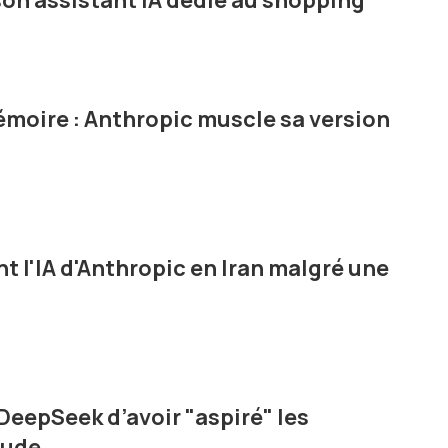
 son assistant IA dédié au shopping
moire : Anthropic muscle sa version
nt l'IA d'Anthropic en Iran malgré une
DeepSeek d’avoir "aspiré" les
aude