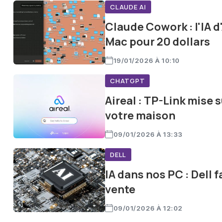
CLAUDE AI
Claude Cowork : l'IA 
Mac pour 20 dollars
19/01/2026 À 10:10
CHATGPT
Aireal : TP-Link mise s
votre maison
09/01/2026 À 13:33
DELL
IA dans nos PC : Dell 
vente
09/01/2026 À 12:02