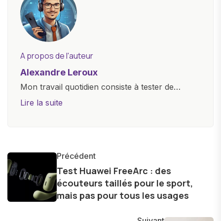
A propos de l'auteur
Alexandre Leroux
Mon travail quotidien consiste à tester de
nouveaux appareils, à rédiger des critiques
Lire la suite
objectives, à couvrir des lancements de
produits, et à interviewer des acteurs clés de
l'industrie. Je m'engage à fournir des
informations précises et pertinentes pour aider
Précédent
les consommateurs à comprendre et à naviguer
Test Huawei FreeArc : des
écouteurs taillés pour le sport,
dans le paysage technologique en constante
mais pas pour tous les usages
évolution.
Suivant