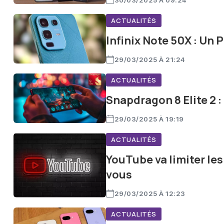
30/03/2025 À 09:24
ACTUALITÉS
Infinix Note 50X : Un
29/03/2025 À 21:24
ACTUALITÉS
Snapdragon 8 Elite 2 
29/03/2025 À 19:19
ACTUALITÉS
YouTube va limiter les
vous
29/03/2025 À 12:23
ACTUALITÉS