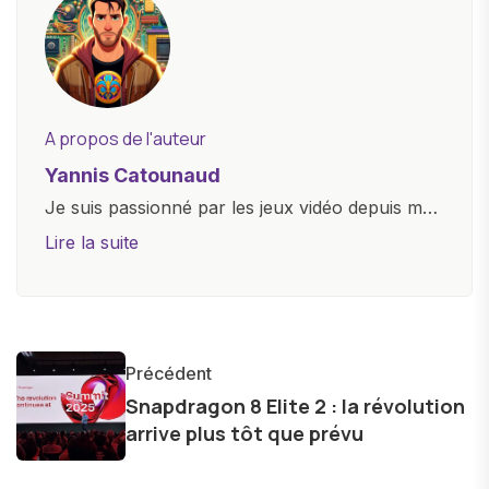
A propos de l'auteur
Yannis Catounaud
Je suis passionné par les jeux vidéo depuis mon
plus jeune âge. Mon amour pour l'univers
Lire la suite
numérique m'a conduit à explorer
constamment les dernières avancées dans le
monde des smartphones, tablettes, ordinateurs
et bien d'autres gadgets technologiques. Armé
Précédent
d'une curiosité insatiable, j'aime dévoiler les
Snapdragon 8 Elite 2 : la révolution
dernières tendances et innovations, partageant
arrive plus tôt que prévu
avec enthousiasme mes découvertes avec la
communauté en ligne. Mon engagement envers