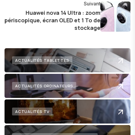
Suivant
l'exploration constante des frontières de la
Huawei nova 14 Ultra : zoom
technologie me permet de présenter aux
périscopique, écran OLED et 1 To de
lecteurs un aperçu captivant de ce que le futur
stockage
numérique nous réserve.
ACTUALITÉS TABLETTES
ACTUALITÉS ORDINATEURS
ACTUALITÉS TV