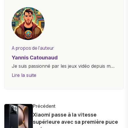
A propos de l'auteur
Yannis Catounaud
Je suis passionné par les jeux vidéo depuis mon
plus jeune âge. Mon amour pour l'univers
Lire la suite
numérique m'a conduit à explorer
constamment les dernières avancées dans le
monde des smartphones, tablettes, ordinateurs
et bien d'autres gadgets technologiques. Armé
Précédent
d'une curiosité insatiable, j'aime dévoiler les
Xiaomi passe à la vitesse
supérieure avec sa première puce
dernières tendances et innovations, partageant