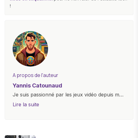
!
A propos de l'auteur
Yannis Catounaud
Je suis passionné par les jeux vidéo depuis mon
plus jeune âge. Mon amour pour l'univers
Lire la suite
numérique m'a conduit à explorer
constamment les dernières avancées dans le
monde des smartphones, tablettes, ordinateurs
et bien d'autres gadgets technologiques. Armé