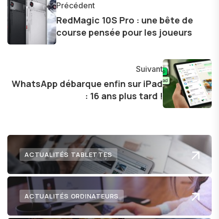
Précédent
d'une curiosité insatiable, j'aime dévoiler les
RedMagic 10S Pro : une bête de
dernières tendances et innovations, partageant
course pensée pour les joueurs
avec enthousiasme mes découvertes avec la
communauté en ligne. Mon engagement envers
l'exploration constante des frontières de la
Suivant
technologie me permet de présenter aux
WhatsApp débarque enfin sur iPad
: 16 ans plus tard !
lecteurs un aperçu captivant de ce que le futur
numérique nous réserve.
ACTUALITÉS TABLETTES
ACTUALITÉS ORDINATEURS