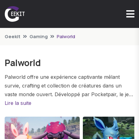
Geekit
Gaming
Palworld
Palworld
Palworld offre une expérience captivante mêlant
survie, crafting et collection de créatures dans un
vaste monde ouvert. Développé par Pocketpair, le jeu
se déroule sur les énigmatiques Îles Palpagos, où les
Lire la suite
joueurs rencontrent plus de 100 Pals uniques – des
créatures fantastiques dotées de compétences variées.
Les joueurs peuvent capturer ces Pals en utilisant des
méthodes stratégiques, les formant pour devenir des