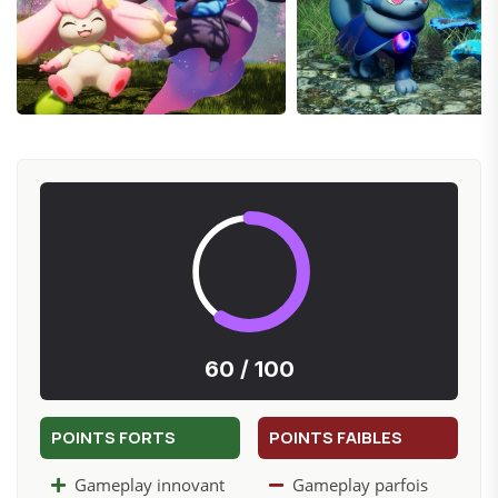
alliés au combat. Le jeu propose divers éléments de
gameplay, y compris la construction de bases, où les
joueurs peuvent assigner des tâches à leurs Pals, et
des modes multijoueurs qui permettent à la fois la
coopération et le conflit entre les joueurs. Avec la
possibilité d'utiliser une gamme d'armes allant des arcs
traditionnels aux armes à feu modernes, Palworld
promet une expérience riche et engageante pour tous
les joueurs. Sorti en accès anticipé en janvier 2024,
Palworld a rapidement gagné en popularité, offrant
une nouvelle perspective dans le genre avec sa
60 / 100
combinaison unique d'éléments de gameplay.
POINTS FORTS
POINTS FAIBLES
Gameplay innovant
Gameplay parfois