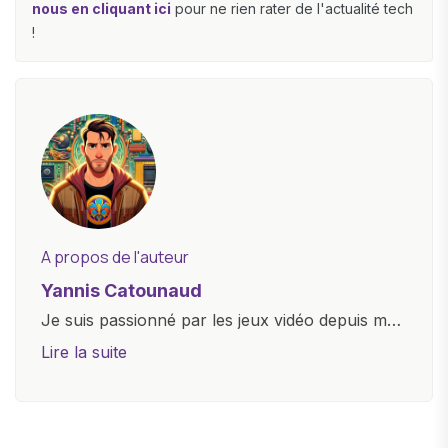
nous en cliquant ici
pour ne rien rater de l'actualité tech
!
A propos de l'auteur
Yannis Catounaud
Je suis passionné par les jeux vidéo depuis mon
plus jeune âge. Mon amour pour l'univers
Lire la suite
numérique m'a conduit à explorer
constamment les dernières avancées dans le
monde des smartphones, tablettes, ordinateurs