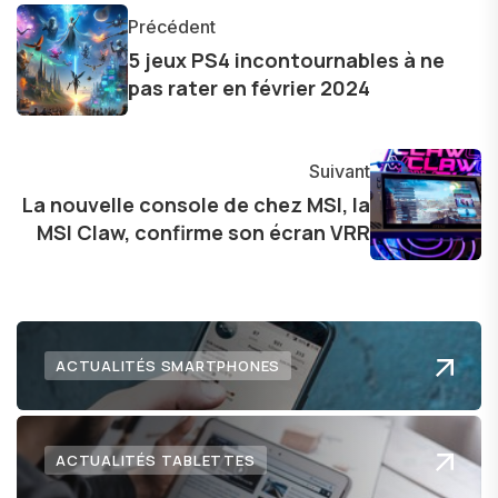
et bien d'autres gadgets technologiques. Armé
Précédent
d'une curiosité insatiable, j'aime dévoiler les
5 jeux PS4 incontournables à ne
dernières tendances et innovations, partageant
pas rater en février 2024
avec enthousiasme mes découvertes avec la
communauté en ligne. Mon engagement envers
l'exploration constante des frontières de la
Suivant
technologie me permet de présenter aux
La nouvelle console de chez MSI, la
MSI Claw, confirme son écran VRR
lecteurs un aperçu captivant de ce que le futur
numérique nous réserve.
ACTUALITÉS SMARTPHONES
ACTUALITÉS TABLETTES