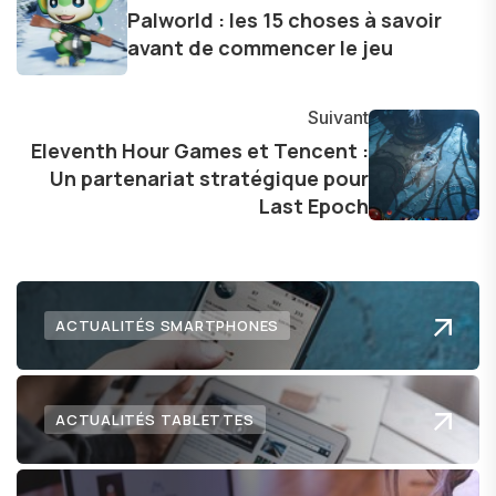
d'une curiosité insatiable, j'aime dévoiler les
Palworld : les 15 choses à savoir
dernières tendances et innovations, partageant
avant de commencer le jeu
avec enthousiasme mes découvertes avec la
communauté en ligne. Mon engagement envers
Suivant
l'exploration constante des frontières de la
Eleventh Hour Games et Tencent :
technologie me permet de présenter aux
Un partenariat stratégique pour
lecteurs un aperçu captivant de ce que le futur
Last Epoch
numérique nous réserve.
ACTUALITÉS SMARTPHONES
ACTUALITÉS TABLETTES