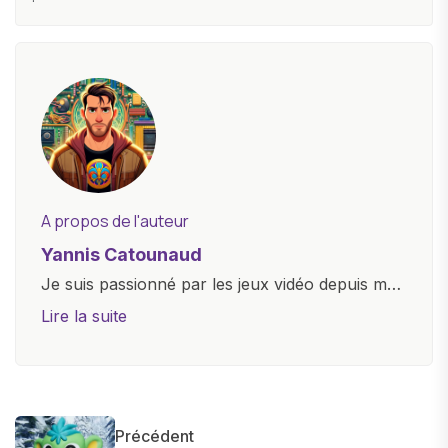
A propos de l'auteur
Yannis Catounaud
Je suis passionné par les jeux vidéo depuis mon
plus jeune âge. Mon amour pour l'univers
Lire la suite
numérique m'a conduit à explorer
constamment les dernières avancées dans le
monde des smartphones, tablettes, ordinateurs
et bien d'autres gadgets technologiques. Armé
Précédent