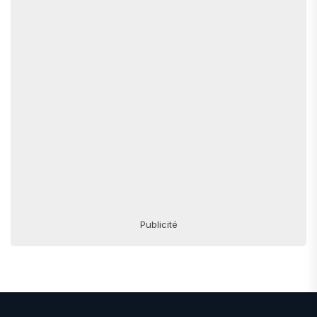
Publicité