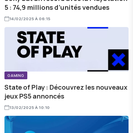
5 : 74,9 millions d’unités vendues
14/02/2025 À 06:15
GAMING
State of Play : Découvrez les nouveaux
jeux PS5 annoncés
13/02/2025 À 10:10