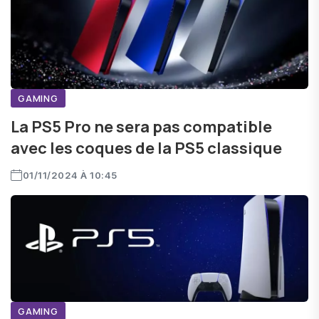
GAMING
La PS5 Pro ne sera pas compatible
avec les coques de la PS5 classique
01/11/2024 À 10:45
GAMING