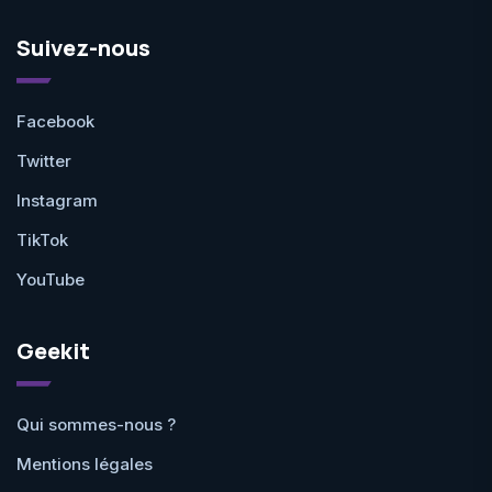
Suivez-nous
Facebook
Twitter
Instagram
TikTok
YouTube
Geekit
Qui sommes-nous ?
Mentions légales