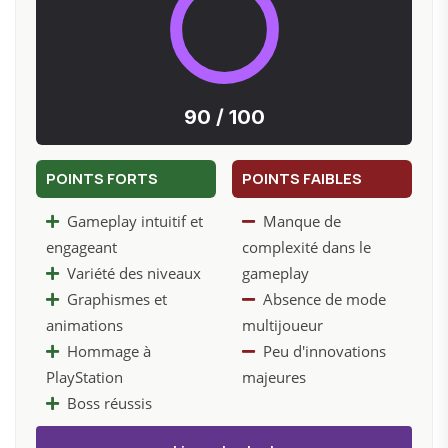
pour les passionnés de jeux vidéo.
La PS5 est alimentée par un processeur AMD Ryzen
Zen 2 et une carte graphique RDNA 2, ce qui lui
90 / 100
permet de gérer les jeux les plus exigeants avec une
fluidité remarquable. La compatibilité avec la
POINTS FORTS
POINTS FAIBLES
technologie de traçage de rayons offre des
environnements plus réalistes et immersifs que jamais.
Gameplay intuitif et
Manque de
engageant
complexité dans le
Variété des niveaux
gameplay
La manette sans fil DualSense de la PS5 offre une
Graphismes et
Absence de mode
expérience tactile inédite avec des gâchettes
animations
multijoueur
adaptatives et une rétroaction haptique, ce qui vous
Hommage à
Peu d'innovations
plonge encore plus profondément dans vos jeux
PlayStation
majeures
préférés.
Boss réussis
Avec une bibliothèque de jeux comprenant des titres