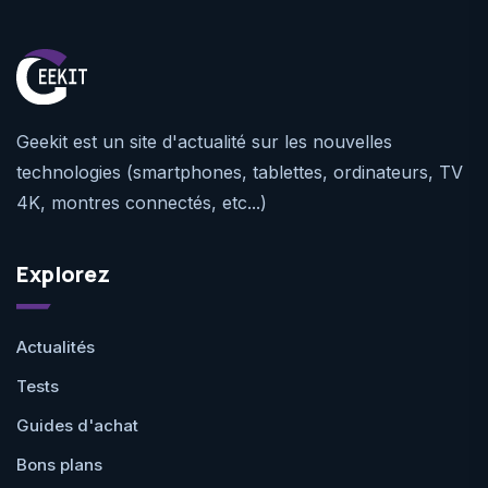
Geekit est un site d'actualité sur les nouvelles
technologies (smartphones, tablettes, ordinateurs, TV
4K, montres connectés, etc...)
Explorez
Actualités
Tests
Guides d'achat
Bons plans