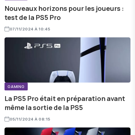
Nouveaux horizons pour les joueurs :
test de la PS5 Pro
07/11/2024 À 10:45
GAMING
La PS5 Pro était en préparation avant
même la sortie de la PS5
05/11/2024 À 08:15