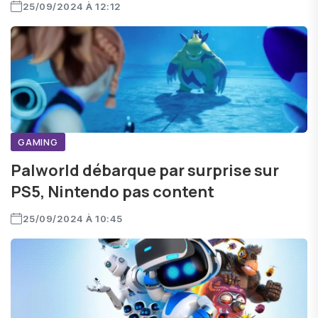
25/09/2024 À 12:12
GAMING
Palworld débarque par surprise sur
PS5, Nintendo pas content
25/09/2024 À 10:45