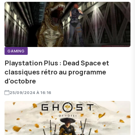
GAMING
Playstation Plus : Dead Space et
classiques rétro au programme
d'octobre
25/09/2024 À 16:16