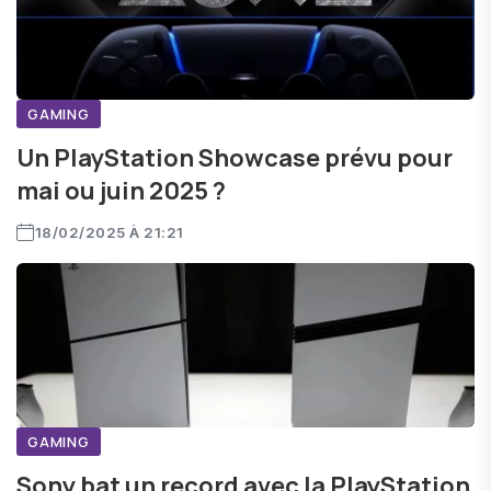
GAMING
Un PlayStation Showcase prévu pour
mai ou juin 2025 ?
18/02/2025 À 21:21
GAMING
Sony bat un record avec la PlayStation