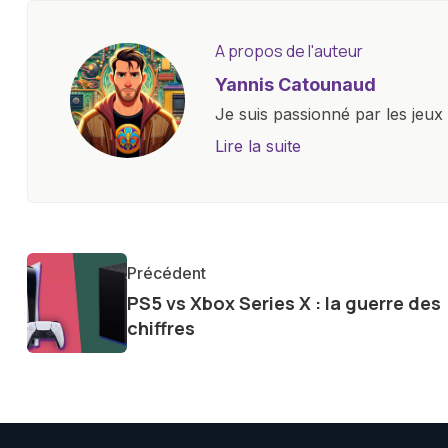
A propos de l'auteur
Yannis Catounaud
Je suis passionné par les jeu
l'univers numérique m'a condu
Lire la suite
le monde des smartphones, tabl
technologiques. Armé d'une curi
tendances et innovations, par
communauté en ligne. Mon eng
Précédent
de la technologie me permet d
PS5 vs Xbox Series X : la guerre des
le futur numérique nous réser
chiffres