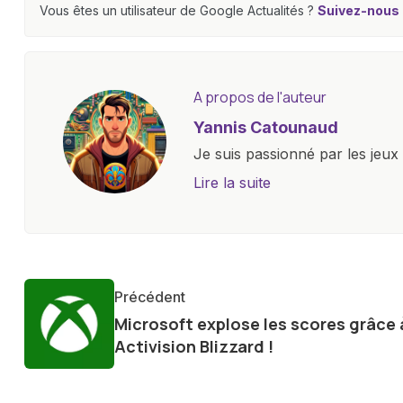
Vous êtes un utilisateur de Google Actualités ?
Suivez-nous e
A propos de l'auteur
Yannis Catounaud
Je suis passionné par les jeu
l'univers numérique m'a condu
Lire la suite
le monde des smartphones, tabl
technologiques. Armé d'une curi
tendances et innovations, par
communauté en ligne. Mon eng
Précédent
de la technologie me permet d
Microsoft explose les scores grâce 
le futur numérique nous réser
Activision Blizzard !