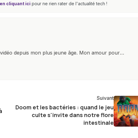
n cliquant ici
pour ne rien rater de l'actualité tech !
x vidéo depuis mon plus jeune âge. Mon amour pour
it à explorer constamment les dernières avancées dans
ettes, ordinateurs et bien d'autres gadgets
osité insatiable, j'aime dévoiler les dernières
tageant avec enthousiasme mes découvertes avec la
agement envers l'exploration constante des frontières
Suivant
e présenter aux lecteurs un aperçu captivant de ce que
Doom et les bactéries : quand le jeu
à
ve.
culte s'invite dans notre flore
intestinale