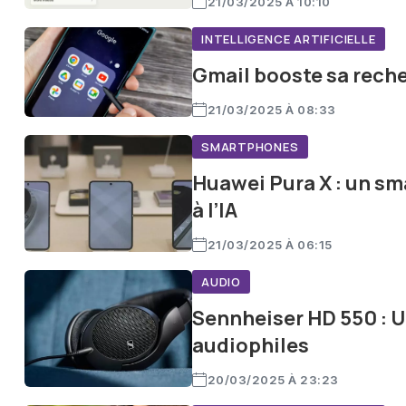
21/03/2025 À 10:10
INTELLIGENCE ARTIFICIELLE
Gmail booste sa recher
21/03/2025 À 08:33
SMARTPHONES
Huawei Pura X : un sm
à l’IA
21/03/2025 À 06:15
AUDIO
Sennheiser HD 550 : U
audiophiles
20/03/2025 À 23:23