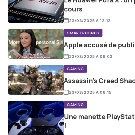
Le Huawei Pura X : un
cours
23/03/2025 À 12:12
SMARTPHONES
Apple accusé de publi
23/03/2025 À 09:03
GAMING
Assassin’s Creed Sha
23/03/2025 À 06:15
GAMING
Une manette PlayStati
!