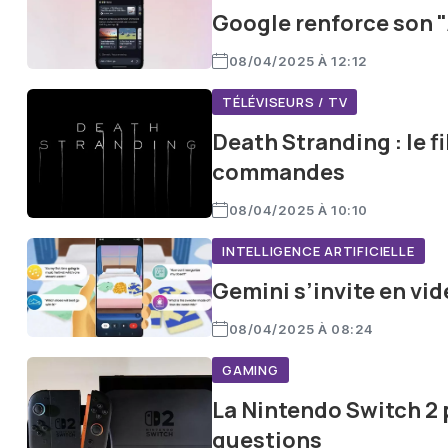
Google renforce son "
08/04/2025 À 12:12
TÉLÉVISEURS / TV
Death Stranding : le 
commandes
08/04/2025 À 10:10
INTELLIGENCE ARTIFICIELLE
Gemini s’invite en vid
08/04/2025 À 08:24
GAMING
La Nintendo Switch 2 p
questions