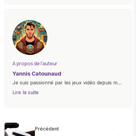
A propos de l'auteur
Yannis Catounaud
Je suis passionné par les jeux vidéo depuis mon
plus jeune âge. Mon amour pour l'univers
Lire la suite
numérique m'a conduit à explorer
constamment les dernières avancées dans le
monde des smartphones, tablettes, ordinateurs
et bien d'autres gadgets technologiques. Armé
Précédent
d'une curiosité insatiable, j'aime dévoiler les