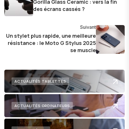
Gorilla Glass Ceramic : vers la fin
dernières tendances et innovations, partageant
des écrans cassés ?
avec enthousiasme mes découvertes avec la
communauté en ligne. Mon engagement envers
Suivant
l'exploration constante des frontières de la
Un stylet plus rapide, une meilleure
technologie me permet de présenter aux
résistance : le Moto G Stylus 2025
lecteurs un aperçu captivant de ce que le futur
se muscle
numérique nous réserve.
ACTUALITÉS TABLETTES
ACTUALITÉS ORDINATEURS