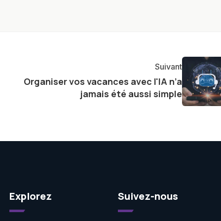
rendre la technologie accessible à tous, en démystifiant
mettant en lumière les aspects pratiques de ces
ste également à partager des réflexions sur l'impact de
otidienne et à explorer les possibilités fascinantes
Suivant
Organiser vos vacances avec l'IA n’a
jamais été aussi simple
Explorez
Suivez-nous