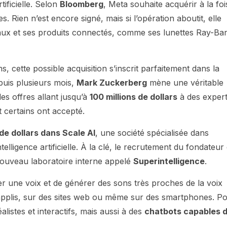
tificielle. Selon
Bloomberg
, Meta souhaite acquérir à la foi
s. Rien n’est encore signé, mais si l’opération aboutit, elle
caux et ses produits connectés, comme ses lunettes Ray-Ba
, cette possible acquisition s’inscrit parfaitement dans la
epuis plusieurs mois,
Mark Zuckerberg
mène une véritable
es offres allant jusqu’à
100 millions de dollars
à des exper
certains ont accepté.
 de dollars dans Scale AI
, une société spécialisée dans
lligence artificielle. À la clé, le recrutement du fondateur
 nouveau laboratoire interne appelé
Superintelligence
.
er une voix et de générer des sons très proches de la voix
 applis, sur des sites web ou même sur des smartphones. P
listes et interactifs, mais aussi à des
chatbots capables 