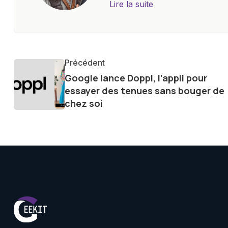
approfondies, je m'efforce de 
Lire la suite
les concepts complexes et en 
innovations. Mon travail consi
la technologie sur notre vie qu
qu'elle offre pour l'avenir.
Précédent
Google lance Doppl, l’appli pour
essayer des tenues sans bouger de
chez soi