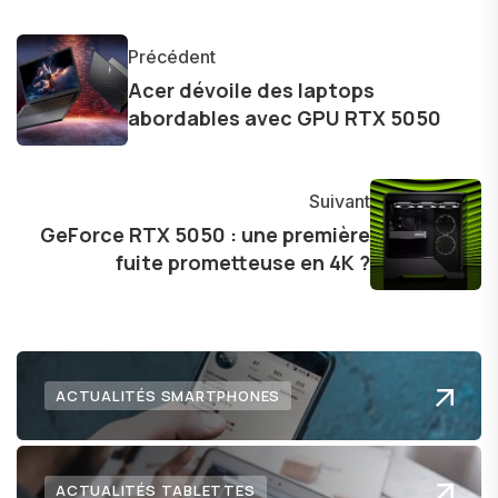
l'industrie. Je m'engage à fournir des
informations précises et pertinentes pour aider
Précédent
les consommateurs à comprendre et à naviguer
Acer dévoile des laptops
dans le paysage technologique en constante
abordables avec GPU RTX 5050
évolution.
Suivant
GeForce RTX 5050 : une première
fuite prometteuse en 4K ?
ACTUALITÉS SMARTPHONES
ACTUALITÉS TABLETTES