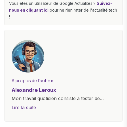
Vous êtes un utilisateur de Google Actualités ?
Suivez-
nous en cliquant ici
pour ne rien rater de l'actualité tech
!
A propos de l'auteur
Alexandre Leroux
Mon travail quotidien consiste à tester de
nouveaux appareils, à rédiger des critiques
Lire la suite
objectives, à couvrir des lancements de
produits, et à interviewer des acteurs clés de