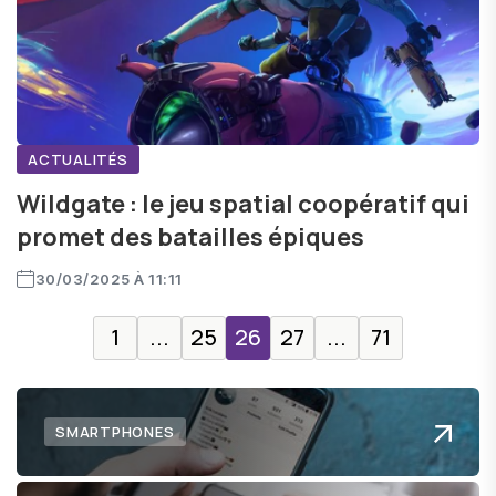
ACTUALITÉS
Wildgate : le jeu spatial coopératif qui
promet des batailles épiques
30/03/2025 À 11:11
1
...
25
26
27
...
71
SMARTPHONES