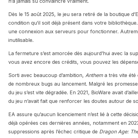
n’a jamais su convaincre vraiment.
Dès le 15 août 2025, le jeu sera retiré de la boutique d’
condition qu’il soit déjà présent dans votre bibliothèque.
une connexion aux serveurs pour fonctionner. Autremen
inutilisable.
La fermeture s’est amorcée dès aujourd’hui avec la suppr
vous avez encore des crédits, vous pouvez les dépense
Sorti avec beaucoup d’ambition,
Anthem
a très vite été
de nombreux bugs au lancement. Malgré les promesses de 
du jeu s’est vite dégradée. En 2021, BioWare avait d’aill
du jeu n’avait fait que renforcer les doutes autour de s
EA assure qu’aucun licenciement n’est lié à cette décis
déjà opérées ces dernières années, notamment en 2023
suppressions après l’échec critique de
Dragon Age: The