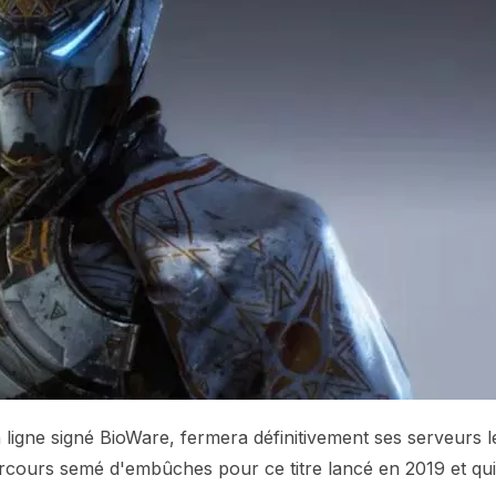
en ligne signé BioWare, fermera définitivement ses serveurs l
arcours semé d'embûches pour ce titre lancé en 2019 et qui