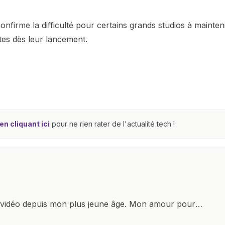
onfirme la difficulté pour certains grands studios à mainten
tes dès leur lancement.
n cliquant ici
pour ne rien rater de l'actualité tech !
x vidéo depuis mon plus jeune âge. Mon amour pour
it à explorer constamment les dernières avancées dans