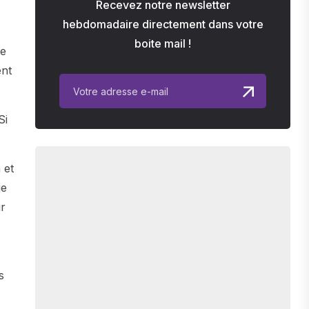
Recevez notre newsletter
hebdomadaire directement dans votre
boite mail !
te
ent
Si
 et
ge
ur
s