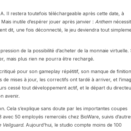
EA. Il restera toutefois téléchargeable après cette date, à
 Mais inutile d’espérer jouer après janvier :
Anthem
nécessi
t dit, une fois déconnecté, le jeu deviendra tout simplem
ession de la possibilité d’acheter de la monnaie virtuelle. 
r, mais plus rien ne pourra être rechargé.
 critiqué pour son gameplay répétitif, son manque de finition
mises à jour, les correctifs ont tardé à arriver, et l’ima
eurs cessé tout développement actif, et le départ du directe
on avenir.
ion. Cela s’explique sans doute par les importantes coupes
 avec 50 employés remerciés chez BioWare, suivis d’autre
 Veilguard
. Aujourd’hui, le studio compte moins de 100