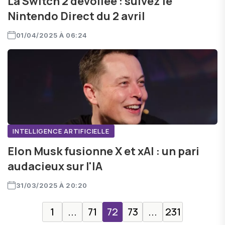
La Switch 2 dévoilée : suivez le
Nintendo Direct du 2 avril
01/04/2025 À 06:24
INTELLIGENCE ARTIFICIELLE
Elon Musk fusionne X et xAI : un pari
audacieux sur l'IA
31/03/2025 À 20:20
1
...
71
72
73
...
231