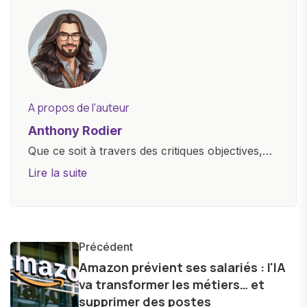
A propos de l'auteur
Anthony Rodier
Que ce soit à travers des critiques objectives,
des guides d'achat ou des analyses
Lire la suite
approfondies, je m'efforce de rendre la
technologie accessible à tous, en démystifiant
les concepts complexes et en mettant en
lumière les aspects pratiques de ces
Précédent
innovations. Mon travail consiste également à
Amazon prévient ses salariés : l'IA
va transformer les métiers… et
partager des réflexions sur l'impact de la
supprimer des postes
technologie sur notre vie quotidienne et à