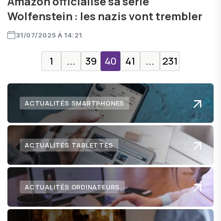
Amazon officialise sa série
Wolfenstein : les nazis vont trembler
31/07/2025 À 14:21
1
...
39
40
41
...
231
ACTUALITÉS SMARTPHONES
ACTUALITÉS TABLETTES
ACTUALITÉS ORDINATEURS