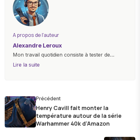
A propos de l'auteur
Alexandre Leroux
Mon travail quotidien consiste à tester de
nouveaux appareils, à rédiger des critiques
Lire la suite
objectives, à couvrir des lancements de
produits, et à interviewer des acteurs clés de
l'industrie. Je m'engage à fournir des
informations précises et pertinentes pour aider
Précédent
les consommateurs à comprendre et à naviguer
Henry Cavill fait monter la
température autour de la série
dans le paysage technologique en constante
Warhammer 40k d'Amazon
évolution.