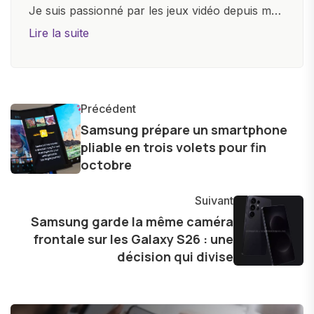
Je suis passionné par les jeux vidéo depuis mon
plus jeune âge. Mon amour pour l'univers
Lire la suite
numérique m'a conduit à explorer
constamment les dernières avancées dans le
monde des smartphones, tablettes, ordinateurs
et bien d'autres gadgets technologiques. Armé
Précédent
d'une curiosité insatiable, j'aime dévoiler les
Samsung prépare un smartphone
pliable en trois volets pour fin
dernières tendances et innovations, partageant
octobre
avec enthousiasme mes découvertes avec la
communauté en ligne. Mon engagement envers
Suivant
l'exploration constante des frontières de la
Samsung garde la même caméra
technologie me permet de présenter aux
frontale sur les Galaxy S26 : une
lecteurs un aperçu captivant de ce que le futur
décision qui divise
numérique nous réserve.