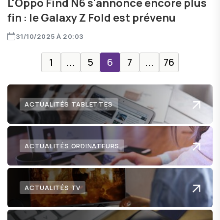
L'Oppo Find N6 s'annonce encore plus
fin : le Galaxy Z Fold est prévenu
31/10/2025 À 20:03
1
...
5
6
7
...
76
ACTUALITÉS TABLETTES
ACTUALITÉS ORDINATEURS
ACTUALITÉS TV