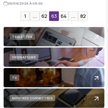
26/04/2024 À 09:00
1
...
62
63
64
...
82
TABLETTES
ORDINATEURS
TV
MONTRES CONNECTÉES