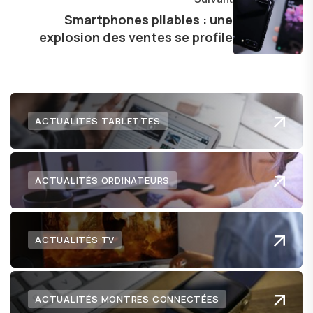
technologie me permet de présenter aux
Smartphones pliables : une
explosion des ventes se profile
lecteurs un aperçu captivant de ce que le futur
numérique nous réserve.
ACTUALITÉS TABLETTES
ACTUALITÉS ORDINATEURS
ACTUALITÉS TV
ACTUALITÉS MONTRES CONNECTÉES