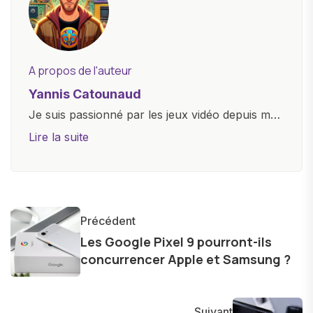
A propos de l'auteur
Yannis Catounaud
Je suis passionné par les jeux vidéo depuis mon
plus jeune âge. Mon amour pour l'univers
Lire la suite
numérique m'a conduit à explorer
constamment les dernières avancées dans le
monde des smartphones, tablettes, ordinateurs
et bien d'autres gadgets technologiques. Armé
Précédent
d'une curiosité insatiable, j'aime dévoiler les
Les Google Pixel 9 pourront-ils
dernières tendances et innovations, partageant
concurrencer Apple et Samsung ?
avec enthousiasme mes découvertes avec la
communauté en ligne. Mon engagement envers
l'exploration constante des frontières de la
Suivant