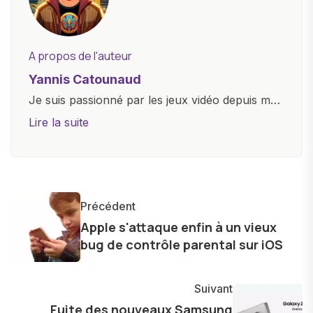
A propos de l'auteur
Yannis Catounaud
Je suis passionné par les jeux vidéo depuis mon
plus jeune âge. Mon amour pour l'univers
Lire la suite
numérique m'a conduit à explorer
constamment les dernières avancées dans le
monde des smartphones, tablettes, ordinateurs
et bien d'autres gadgets technologiques. Armé
Précédent
d'une curiosité insatiable, j'aime dévoiler les
Apple s'attaque enfin à un vieux
dernières tendances et innovations, partageant
bug de contrôle parental sur iOS
avec enthousiasme mes découvertes avec la
communauté en ligne. Mon engagement envers
Suivant
l'exploration constante des frontières de la
Fuite des nouveaux Samsung