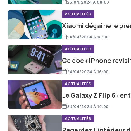
25/04/2024 À 08:00
ACTUALITÉS
Xiaomi dégaine le pr
24/04/2024 À 18:00
ACTUALITÉS
Ce dock iPhone revisi
24/04/2024 À 16:00
ACTUALITÉS
Le Galaxy Z Flip 6 : e
24/04/2024 À 14:00
ACTUALITÉS
Regardez l'intérieur 