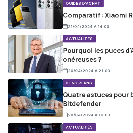
GUIDES D'ACHAT
Comparatif : Xiaomi R
21/04/2024 À 14:00
ACTUALITÉS
Pourquoi les puces d'
onéreuses ?
20/04/2024 À 21:00
BONS PLANS
Quatre astuces pour b
Bitdefender
20/04/2024 À 16:00
ACTUALITÉS