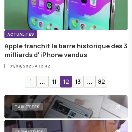
ACTUALITÉS
Apple franchit la barre historique des 3
milliards d'iPhone vendus
01/08/2025 À 12:42
1
...
11
12
13
...
82
TABLETTES
ORDINATEURS