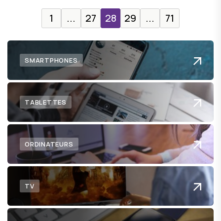
1
...
27
28
29
...
71
SMARTPHONES
TABLETTES
ORDINATEURS
TV