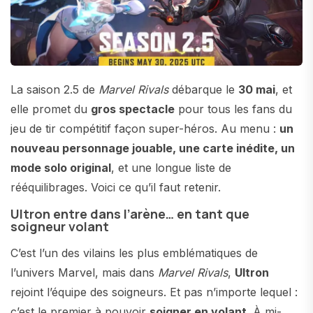
La saison 2.5 de
Marvel Rivals
débarque le
30 mai
, et
elle promet du
gros spectacle
pour tous les fans du
jeu de tir compétitif façon super-héros. Au menu :
un
nouveau personnage jouable, une carte inédite, un
mode solo original
, et une longue liste de
rééquilibrages. Voici ce qu’il faut retenir.
Ultron entre dans l’arène… en tant que
soigneur volant
C’est l’un des vilains les plus emblématiques de
l’univers Marvel, mais dans
Marvel Rivals
,
Ultron
rejoint l’équipe des soigneurs. Et pas n’importe lequel :
c’est le premier à pouvoir
soigner en volant
. À mi-