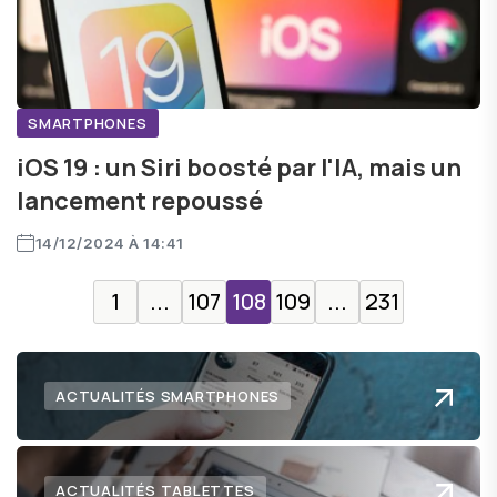
SMARTPHONES
iOS 19 : un Siri boosté par l'IA, mais un
lancement repoussé
14/12/2024 À 14:41
1
...
107
108
109
...
231
ACTUALITÉS SMARTPHONES
ACTUALITÉS TABLETTES