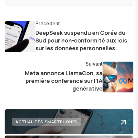
technologie accessible à tous, en démystifiant
les concepts complexes et en mettant en
lumière les aspects pratiques de ces
Précédent
innovations. Mon travail consiste également à
DeepSeek suspendu en Corée du
Sud pour non-conformité aux lois
partager des réflexions sur l'impact de la
sur les données personnelles
technologie sur notre vie quotidienne et à
explorer les possibilités fascinantes qu'elle offre
Suivant
pour l'avenir.
Meta annonce LlamaCon, sa
première conférence sur l’IA
générative
ACTUALITÉS SMARTPHONES