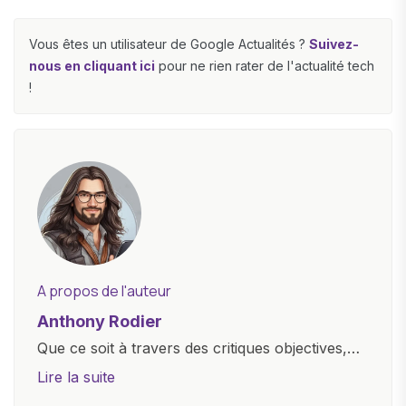
Vous êtes un utilisateur de Google Actualités ?
Suivez-
nous en cliquant ici
pour ne rien rater de l'actualité tech
!
A propos de l'auteur
Anthony Rodier
Que ce soit à travers des critiques objectives,
des guides d'achat ou des analyses
Lire la suite
approfondies, je m'efforce de rendre la